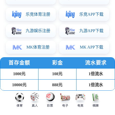
中国乒乓球队混双组主管教练
空缺，肖战离开后谁接手王楚
钦孙颖莎？
2026-06-09 15:04
44 次阅读
首页
/
体育快讯
中国乒乓球队近期迎来了一次重要的人事变动：混双
组主管教练肖战正式离任，这一消息迅速引发了球迷
和媒体的广泛关注。作为巴黎奥运周期内备受瞩目的
组合，王楚钦和孙颖莎在肖战指导下取得了显著成
绩，如今教练席位的空缺，无疑为这对“莎头组合”的
未来备战增添了变数。谁能接手王楚钦孙颖莎的日常
训练与战术指导，成为当前讨论的核心焦点。