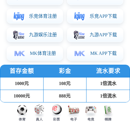
炉石传说2026年大师赛胜率
差：BeBe以62.3%对局胜率
打破平衡
2026-06-12 15:04
43 次阅读
首页
/
体育快讯
在《炉石传说》2026年大师赛的激烈角逐中，一位来
自北美的选手BeBe以惊人的62.3%对局胜率脱颖而
出，成为本赛季最受瞩目的焦点。这一数据不仅打破
了近年来职业赛场上的胜率平衡，更引发了社区对当
前版本环境与选手技巧的深入讨论。作为一款以策略
与运筹并重的卡牌游戏，《炉石传说》的胜率差往往
是衡量选手实力的关键指标，而BeBe的表现无疑为大